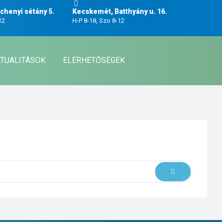
henyi sétány 5.
Kecskemét, Batthyány u. 16.
12
H-P 8-18, Szo 8-12
TUALITÁSOK
ELÉRHETŐSÉGEK