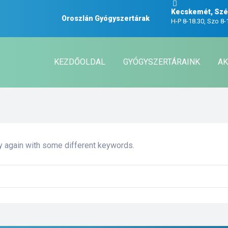
Kecskemét, Széc
Oroszlán Gyógyszertárak
H-P 8-18.30, Szo 8-
KEZDŐOLDAL
GYÓGYSZERTÁRAINK
AK
ry again with some different keywords.